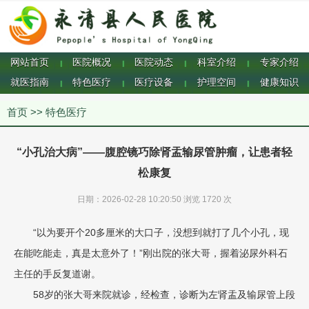
网站首页
医院概况
医院动态
科室介绍
专家介绍
|
|
|
|
就医指南
特色医疗
医疗设备
护理空间
健康知识
|
|
|
|
首页
>>
特色医疗
“小孔治大病”——腹腔镜巧除肾盂输尿管肿瘤，让患者轻
松康复
日期：2026-02-28 10:20:50 浏览
1720 次
“以为要开个20多厘米的大口子，没想到就打了几个小孔，现
在能吃能走，真是太意外了！”刚出院的张大哥，握着泌尿外科石
主任的手反复道谢。
58岁的张大哥来院就诊，经检查，诊断为左肾盂及输尿管上段