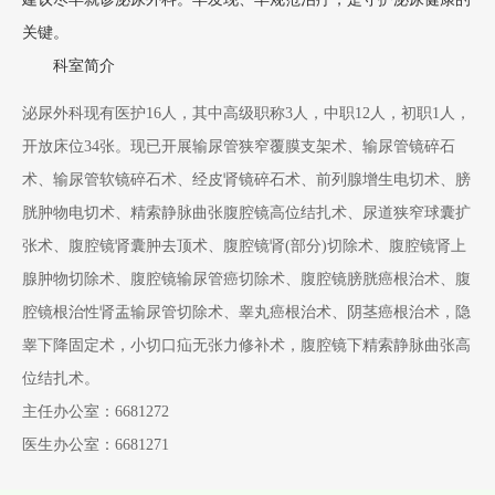
关键。
科室简介
泌尿外科现有医护16人，其中高级职称3人，中职12人，初职1人，
开放床位34张。现已开展输尿管狭窄覆膜支架术、输尿管镜碎石
术、输尿管软镜碎石术、经皮肾镜碎石术、前列腺增生电切术、膀
胱肿物电切术、精索静脉曲张腹腔镜高位结扎术、尿道狭窄球囊扩
张术、腹腔镜肾囊肿去顶术、腹腔镜肾(部分)切除术、腹腔镜肾上
腺肿物切除术、腹腔镜输尿管癌切除术、腹腔镜膀胱癌根治术、腹
腔镜根治性肾盂输尿管切除术、睾丸癌根治术、阴茎癌根治术，隐
睾下降固定术，小切口疝无张力修补术，腹腔镜下精索静脉曲张高
位结扎术。
主任办公室：6681272
医生办公室：6681271