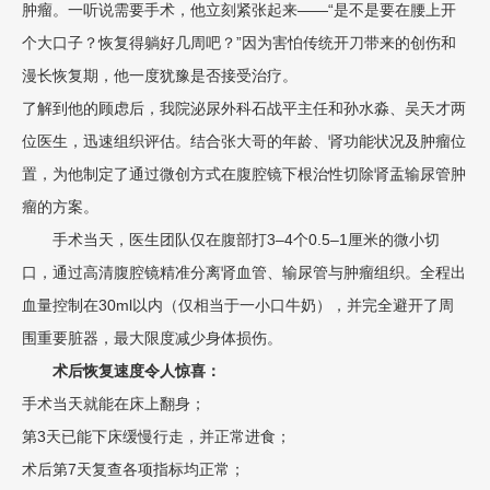
肿瘤。一听说需要手术，他立刻紧张起来——“是不是要在腰上开
个大口子？恢复得躺好几周吧？”因为害怕传统开刀带来的创伤和
漫长恢复期，他一度犹豫是否接受治疗。
了解到他的顾虑后，我院泌尿外科石战平主任和孙水淼、吴天才两
位医生，迅速组织评估。结合张大哥的年龄、肾功能状况及肿瘤位
置，为他制定了通过微创方式在腹腔镜下根治性切除肾盂输尿管肿
瘤的方案。
手术当天，医生团队仅在腹部打3–4个0.5–1厘米的微小切
口，通过高清腹腔镜精准分离肾血管、输尿管与肿瘤组织。全程出
血量控制在30ml以内（仅相当于一小口牛奶），并完全避开了周
围重要脏器，最大限度减少身体损伤。
术后恢复速度令人惊喜：
手术当天就能在床上翻身；
第3天已能下床缓慢行走，并正常进食；
术后第7天复查各项指标均正常；