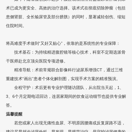
术已成为更安全、高效的治疗选择。该术式在彻底切除肿瘤（包括
患侧肾脏、全长输尿管及部分膀胱）的同时，显著减轻创伤、缩短
住院时间。
将高难度手术做到“又好又贴心”，依靠的是系统性的专业保障：
技术基石：为持续精进腹腔镜等核心技术，科室不定期选派骨
干医师赴北京顶尖医院专项进修。
精准导航：术前常规联合影像科行泌尿系增强CT，通过三维
重建技术“画出”患者个体化解剖图，实现手术方案的精准预演。
全程守护：术后更有专业护理随访团队，从出院当天起，1、
3、6个月定期电话回访，连居家期间的饮食运动细节也提供专业解
答。
温馨提醒
若您或家人出现无痛性血尿、不明原因腰痛或反复尿路不适，
建议尽早就诊泌尿外科。早发现、早规范治疗，是守护泌尿健康的