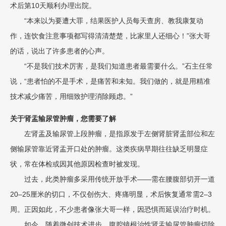
术后第10天顺利办理出院。
“本来以为要遭大罪，结果医护人员每天查房、教我康复动
作，连饮食注意事项都写得清清楚楚，比家里人还细心！”张大哥
的话，说出了许多患者的心声。
“不是我们技术厉害，是我们知道患者最需要什么。”石主任常
说，“患者怕的不是手术，是痛苦和未知。我们做的，就是用精准
技术减少痛苦，用细致护理消除顾虑。”
关于肾盂输尿管肿瘤，您需要了解
左肾盂及输尿管上段肿瘤，是指原发于左侧肾脏肾盂部位和左
侧输尿管靠近肾盂开口处的肿瘤。这类疾病早期往往缺乏明显症
状，常在体检或因其他原因检查时被发现。
过去，此类肿瘤多采用传统开放手术——需在腰腹部切开一道
20–25厘米的切口，不仅创伤大、疼痛明显，术后恢复通常需2–3
周。正因如此，不少患者像张大哥一样，因恐惧而延误治疗时机。
如今，随着微创技术进步，腹腔镜根治性肾盂输尿管肿瘤切除