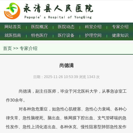
网站首页
医院概况
医院动态
科室介绍
专家介绍
|
|
|
|
就医指南
特色医疗
医疗设备
护理空间
健康知识
|
|
|
|
首页
>>
专家介绍
尚德满
日期：2025-11-26 10:53:39 浏览
1343 次
尚德满，副主任医师，毕业于河北医科大学，从事急诊室工
作30余年。
对各种急危重症，如急性心肌梗塞、急性心力衰竭、各种心
律失常、急性脑梗死、脑出血、蛛网膜下腔出血、支气管哮喘的急
性发作、急性上消化道出血、各种休克、慢性阻塞型肺部急性发作