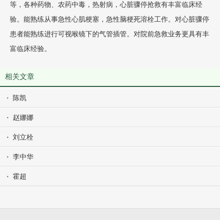
等，各种药物、农药中毒，热射病，心脏骤停抢救有丰富临床经
验。能熟练从事急性心肌梗塞，急性脑梗死溶栓工作。对心脏骤停
患者能熟练进行可视喉镜下的气管插管。对院前急救业务更具有丰
富临床经验。
相关文章
陈凯
赵娜娜
刘立栓
李中华
霍超