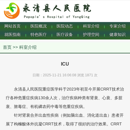
网站首页
医院概况
医院动态
科室介绍
专家介绍
|
|
|
|
就医指南
特色医疗
医疗设备
护理空间
健康知识
|
|
|
|
首页
>>
科室介绍
ICU
日期：2025-11-21 16:06:08 浏览
1871 次
永清县人民医院重症医学科于2023年初至今开展CRRT技术治
疗各种危重症疾病130余人次，治疗疾病种类有肾衰、心衰、多脏
衰、脓毒症、有机磷农药中毒等危重症疾病。
针对肾衰合并出血性疾病（例如脑出血、消化道出血）患者开
展了枸橼酸体外抗凝CRRT技术，取得了很好的治疗效果。CRRT