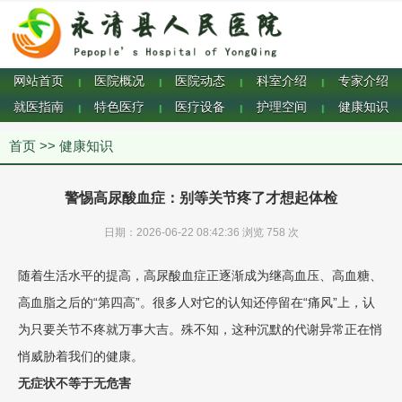
网站首页
医院概况
医院动态
科室介绍
专家介绍
|
|
|
|
就医指南
特色医疗
医疗设备
护理空间
健康知识
|
|
|
|
首页
>>
健康知识
警惕高尿酸血症：别等关节疼了才想起体检
日期：2026-06-22 08:42:36 浏览
758 次
随着生活水平的提高，高尿酸血症正逐渐成为继高血压、高血糖、
高血脂之后的“第四高”。很多人对它的认知还停留在“痛风”上，认
为只要关节不疼就万事大吉。殊不知，这种沉默的代谢异常正在悄
悄威胁着我们的健康。
无症状不等于无危害