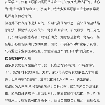
在医学上，仅有血尿酸增高而从未发生过关节炎或肾结石的，被称
为“无症状高尿酸血症”。事实上，绝大多数高尿酸血症患者在早期
是没有任何感觉的。
但这并不代表身体是安全的。长期的高尿酸状态，会让尿酸盐结晶
像细沙一样悄悄沉积在关节、肾脏和血管中。研究显示，约三分之
一的长期高尿酸患者会出现肾脏病变，如尿酸盐肾病、肾结石，甚
至增加心血管疾病的发病风险。因此，不要被“不疼”蒙蔽了双眼，
只有通过专业的血液检查，才能看清这个“隐形杀手”的真面目。
饮食控制并非万能
很多朋友发现尿酸偏高后，第一反应是“我不吃肉、不喝酒就行
了”。虽然限制动物内脏、海鲜、浓汤等高嘌呤食物的摄入非常重
要，但单纯靠“管住嘴”，通常只能降低60-90umol/l的血尿酸。
这是因为人体内80%的尿酸来源于自身代谢，仅20%来自外源性食
物。如果自身的嘌呤代谢出现紊乱，或者尿酸排泄功能下降，即便
严格忌口，指标也可能居高不下。盲目自信或自行用药，往往会延