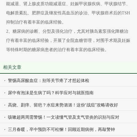
能减退、肾上腺皮质功能减退症、妊娠甲状腺疾病、甲状腺结节、
电解质紊乱、肥胖症及继发性高血压的诊治、甲状腺癌术后的TSH
抑制治疗有着丰富的临床经验。
2、糖尿病的诊断、分型及强化治疗，尤其对胰岛素泵强化降糖治
疗有着丰富的临床经验，开展了全院血糖管理，对围手术期及妊娠
等特殊时期的糖尿病患者的治疗有着丰富的临床经验。
相关文章
警惕高尿酸血症：别等关节疼了才想起体检
尿中有泡沫是生病了吗？科学应对与就医指南
高烧、剧痒、留疤？水痘来势汹汹！这份“战痘”攻略请收好
咳嗽超两周需警惕！一文读懂气管及支气管炎的识别与应对
三月春暖，卒中预防不可松懈！回顾近期病例，再敲警钟